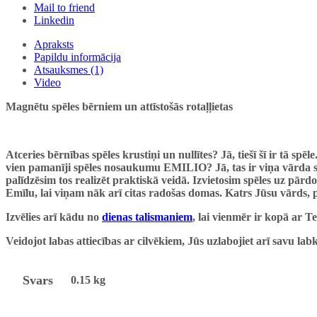
Mail to friend
Linkedin
Apraksts
Papildu informācija
Atsauksmes (1)
Video
Magnētu spēles bērniem un attīstošās rotaļļietas
Atceries bērnības spēles krustiņi un nullītes? Jā, tiešī šī ir tā sp
vien pamanīji spēles nosaukumu EMILIO? Jā, tas ir viņa vārda sa
palīdzēsim tos realizēt praktiskā veidā. Izvietosim spēles uz pārdo
Emīlu, lai viņam nāk arī citas radošas domas. Katrs Jūsu vārds, 
Izvēlies arī kādu no
dienas talismaniem
, lai vienmēr ir kopā ar Te
Veidojot labas attiecības ar cilvēkiem, Jūs uzlabojiet arī savu lab
Svars
0.15 kg