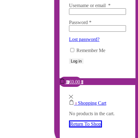
Username or email
*
Password
*
Lost password?
Remember Me
Log in
€
0.00
0
0
Shopping Cart
0
No products in the cart.
Return To Shop