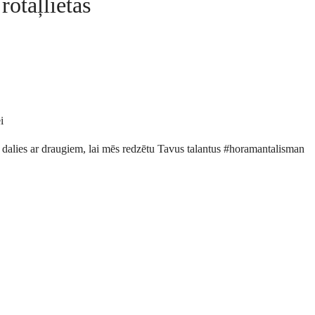
rotaļlietas
i
 dalies ar draugiem, lai mēs redzētu Tavus talantus #horamantalisman