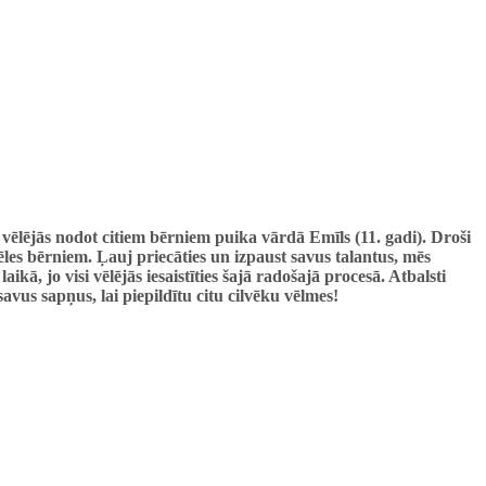
 un vēlējās nodot citiem bērniem puika vārdā Emīls (11. gadi). Droši
es bērniem. Ļauj priecāties un izpaust savus talantus, mēs
ā, jo visi vēlējās iesaistīties šajā radošajā procesā. Atbalsti
vus sapņus, lai piepildītu citu cilvēku vēlmes!