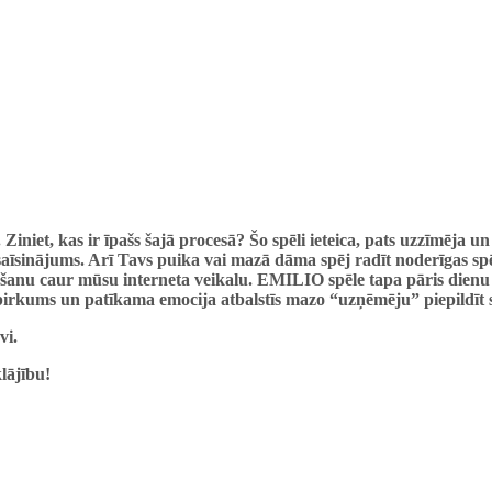
ēle. Ziniet, kas ir īpašs šajā procesā? Šo spēli ieteica, pats uzzīmēja
īsinājums. Arī Tavs puika vai mazā dāma spēj radīt noderīgas spēl
šanu caur mūsu interneta veikalu. EMILIO spēle tapa pāris dienu laik
pirkums un patīkama emocija atbalstīs mazo “uzņēmēju” piepildīt sa
vi.
klājību!