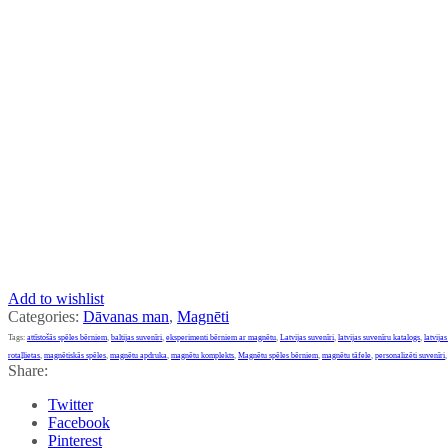
Add to wishlist
Categories:
Dāvanas man
,
Magnēti
Tags:
attīstošās spēles bērniem
,
baltijas suvenīri
,
eksperimenti bērniem ar magnētu
,
Latvijas suvenīri
,
latvijas suvenīru katalogs
,
latvija
rotaļlietas
,
magnētiskās spēles
,
magnētu apdruka
,
magnētu komplekts
,
Magnētu spēles bērniem
,
magnētu tāfele
,
personalizēti suvenīri
Share:
Twitter
Facebook
Pinterest