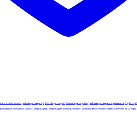
s tradicionālie suvenīri
,
leduskapja magnētiņi
,
ledusskapja magnēti
,
ledusskapja magnētiņi
,
ledusskapja magnētu izgatavošana
,
loģikas spē
,
populārākie suvenīri no Latvijas
,
spēļu magnēti
,
spēļu magnēti bērniem
,
suvenīri
,
suvenīri Latvijā
,
suvenīri magnēti
,
suvenīri no Latvijas
,