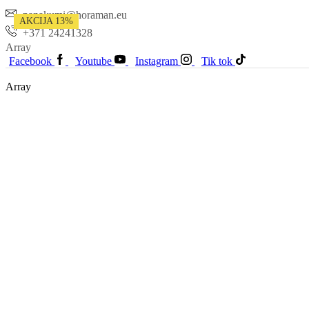
panakumi@horaman.eu
AKCIJA 13%
+371 24241328
Array
Facebook
Youtube
Instagram
Tik tok
Array