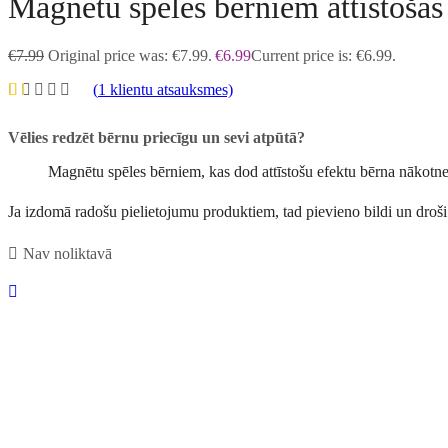
Magnētu spēles bērniem attīstošās 
€
7.99
Original price was: €7.99.
€
6.99
Current price is: €6.99.
(
1
klientu atsauksmes)
Vēlies redzēt bērnu priecīgu un sevi atpūtā?
Magnētu spēles bērniem, kas dod attīstošu efektu bērna nākotne
Ja izdomā radošu pielietojumu produktiem, tad pievieno bildi un droši
Nav noliktavā