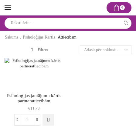
0
Search
input
Sākums
Psiholoģijas Kārtis
Attiecībām
Filters
Psiholoģijas jautājumu kārtis
partnerattiecībām
€
11.78
Psiholoģijas
jautājumu
kārtis