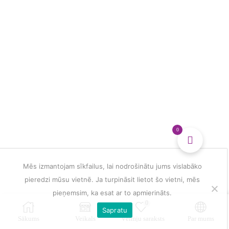
partnerattiecībām
daudzums
0
Mēs izmantojam sīkfailus, lai nodrošinātu jums vislabāko
pieredzi mūsu vietnē. Ja turpināsit lietot šo vietni, mēs
pieņemsim, ka esat ar to apmierināts.
0
Sapratu
Sākums
Veikals
Vēlmju saraksts
Par mums