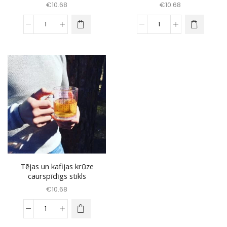
€
10.68
€
10.68
Dzīves
Dzīves
vērtību
vērtību
krūze
krūze
matēta
matēta
violēta
zelta
daudzums
daudzums
Tējas un kafijas krūze
caurspīdīgs stikls
€
10.68
Tējas
un