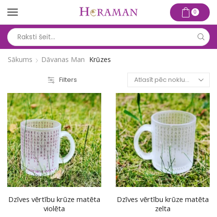
0
Search
input
Sākums
Dāvanas Man
Krūzes
Filters
Dzīves vērtību krūze matēta
Dzīves vērtību krūze matēta
violēta
zelta