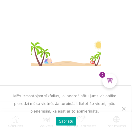
0
Mēs izmantojam sīkfailus, lai nodrošinātu jums vislabāko
pieredzi mūsu vietnē. Ja turpināsit lietot šo vietni, mēs
pieņemsim, ka esat ar to apmierināts.
0
Sapratu
Sākums
Veikals
Vēlmju saraksts
Par mums