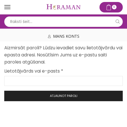
0
Search
input
MANS KONTS
Aizmirsāt paroli? Lūdzu ievadiet savu lietotājvārdu vai
epasta adresi. Nosūtīsim Jums uz e-pastu saiti
paroles atgūšanai.
Obligāts
Lietotājvārds vai e-pasts
*
ATJAUNOT PAROLI