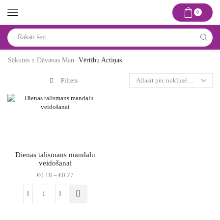
0
Search
input
Sākums
Dāvanas Man
Vērtību Actiņas
Filters
Dienas talismans mandalu
veidošanai
Price
€
0.18
–
€
0.27
range:
€0.18
This
Dienas
through
product
talismans
€0.27
has
mandalu