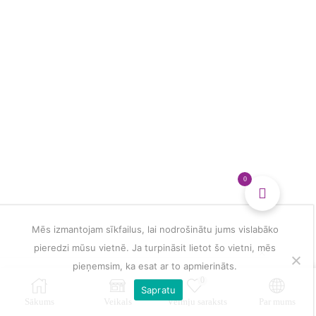
multiple
veidošanai
variants.
daudzums
The
options
may
be
chosen
on
the
product
page
0
Mēs izmantojam sīkfailus, lai nodrošinātu jums vislabāko
pieredzi mūsu vietnē. Ja turpināsit lietot šo vietni, mēs
pieņemsim, ka esat ar to apmierināts.
0
Sapratu
Sākums
Veikals
Vēlmju saraksts
Par mums