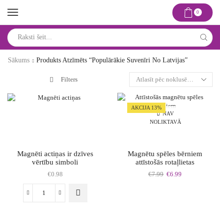
0
Search
input
Sākums
Produkts Atzīmēts “populārākie Suvenīri No Latvijas”
Filters
AKCIJA 13%
NAV
NOLIKTAVĀ
Magnēti actiņas ir dzīves
Magnētu spēles bērniem
vērtību simboli
attīstošās rotaļlietas
Original
Current
€
0.98
€
7.99
€
6.99
price
price
was:
is:
This
Magnēti
€7.99.
€6.99.
product
actiņas
has
ir