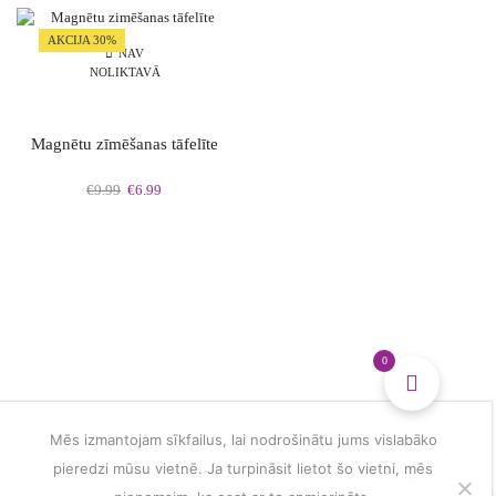
multiple
dzīves
variants.
vērtību
AKCIJA 30%
The
simboli
NAV
NOLIKTAVĀ
options
daudzums
may
be
chosen
Magnētu zīmēšanas tāfelīte
on
the
Original
Current
€
9.99
€
6.99
product
price
price
page
was:
is:
€9.99.
€6.99.
0
Mēs izmantojam sīkfailus, lai nodrošinātu jums vislabāko
pieredzi mūsu vietnē. Ja turpināsit lietot šo vietni, mēs