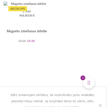
multiple
dzīves
variants.
vērtību
AKCIJA 30%
The
simboli
NAV
NOLIKTAVĀ
options
daudzums
may
be
chosen
Magnētu zīmēšanas tāfelīte
on
the
Original
Current
€
9.99
€
6.99
product
price
price
page
was:
is:
€9.99.
€6.99.
0
Mēs izmantojam sīkfailus, lai nodrošinātu jums vislabāko
pieredzi mūsu vietnē. Ja turpināsit lietot šo vietni, mēs