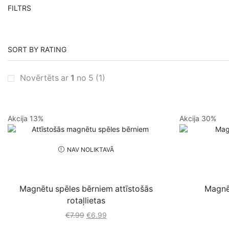
FILTRS
SORT BY RATING
Novērtēts ar
1
no 5
(1)
Akcija 13%
Akcija 30%
NAV NOLIKTAVĀ
Magnētu spēles bērniem attīstošās
Magnēt
rotaļlietas
€
7.99
Original
€
6.99
Current
price
price