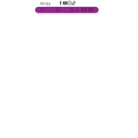
Array
€
0.00
0