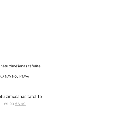
NAV NOLIKTAVĀ
u zīmēšanas tāfelīte
€
9.99
Original
€
6.99
Current
price
price
was:
is: