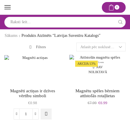
0
Search
input
Sākums
Produkts Atzīmēts “latvijas Suvenīru Katalogs”
Filters
AKCIJA 13%
NAV
NOLIKTAVĀ
Magnēti actiņas ir dzīves
Magnētu spēles bērniem
vērtību simboli
attīstošās rotaļlietas
Original
Current
€
0.98
€
7.99
€
6.99
price
price
was:
is:
This
Magnēti
€7.99.
€6.99.
product
actiņas
has
ir