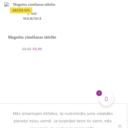
multiple
dzīves
variants.
vērtību
AKCIJA 30%
The
simboli
NAV
NOLIKTAVĀ
options
daudzums
may
be
chosen
Magnētu zīmēšanas tāfelīte
on
the
Original
Current
€
9.99
€
6.99
product
price
price
page
was:
is:
€9.99.
€6.99.
0
Mēs izmantojam sīkfailus, lai nodrošinātu jums vislabāko
pieredzi mūsu vietnē. Ja turpināsit lietot šo vietni, mēs