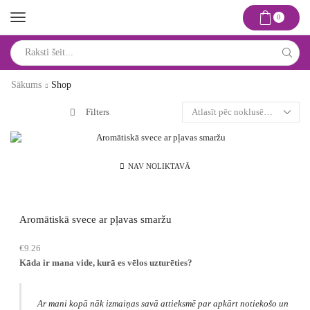
0
Search
input
Sākums
Shop
Filters
NAV NOLIKTAVĀ
Aromātiskā svece ar pļavas smaržu
€
9.26
Kāda ir mana vide, kurā es vēlos uzturēties?
Ar mani kopā nāk izmaiņas savā attieksmē par apkārt notiekošo un