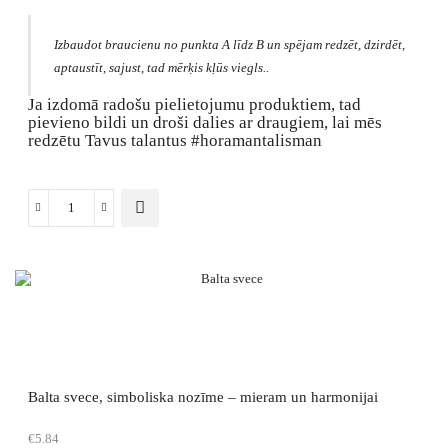
Izbaudot braucienu no punkta A līdz B un spējam redzēt, dzirdēt,
aptaustīt, sajust, tad mērķis kļūs viegls..
Ja izdomā radošu pielietojumu produktiem, tad
pievieno bildi un droši dalies ar draugiem, lai mēs
redzētu Tavus talantus #horamantalisman
Automašīnas
un
stikla
zelta
uzlīme
daudzums
Balta svece, simboliska nozīme – mieram un harmonijai
€
5.84