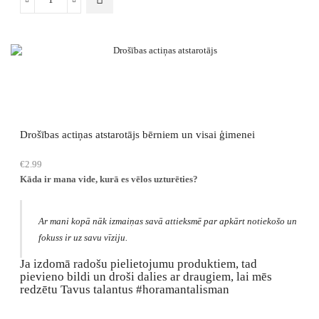
This
Dienas
product
talismans
has
mandalu
multiple
veidošanai
variants.
daudzums
The
options
may
be
chosen
Drošības actiņas atstarotājs bērniem un visai ģimenei
on
the
€
2.99
product
Kāda ir mana vide, kurā es vēlos uzturēties?
page
Ar mani kopā nāk izmaiņas savā attieksmē par apkārt notiekošo un
fokuss ir uz savu vīziju.
Ja izdomā radošu pielietojumu produktiem, tad
pievieno bildi un droši dalies ar draugiem, lai mēs
redzētu Tavus talantus #horamantalisman