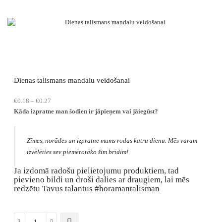
pamatu
uzbūve
daudzums
Dienas talismans mandalu veidošanai
Price
€
0.18
–
€
0.27
range:
Kāda izpratne man šodien ir jāpieņem vai jāiegūst?
€0.18
through
€0.27
Zīmes, norādes un izpratne mums rodas katru dienu. Mēs varam
izvēlēties sev piemērotāko šim brīdim!
Ja izdomā radošu pielietojumu produktiem, tad
pievieno bildi un droši dalies ar draugiem, lai mēs
redzētu Tavus talantus #horamantalisman