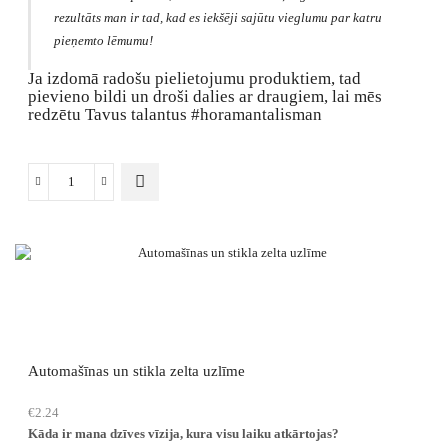
rezultāts man ir tad, kad es iekšēji sajūtu vieglumu par katru
pieņemto lēmumu!
Ja izdomā radošu pielietojumu produktiem, tad
pievieno bildi un droši dalies ar draugiem, lai mēs
redzētu Tavus talantus #horamantalisman
This
Auto
product
smarža
has
un
multiple
gaisa
variants.
atsvaidzinātājs
The
daudzums
options
may
be
chosen
Automašīnas un stikla zelta uzlīme
on
the
€
2.24
product
Kāda ir mana dzīves vīzija, kura visu laiku atkārtojas?
page