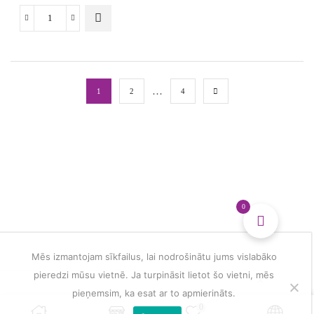
Drošības
actiņas
atstarotājs
bērniem
un
visai
…
1
2
4
ģimenei
daudzums
0
Mēs izmantojam sīkfailus, lai nodrošinātu jums vislabāko
pieredzi mūsu vietnē. Ja turpināsit lietot šo vietni, mēs
pieņemsim, ka esat ar to apmierināts.
0