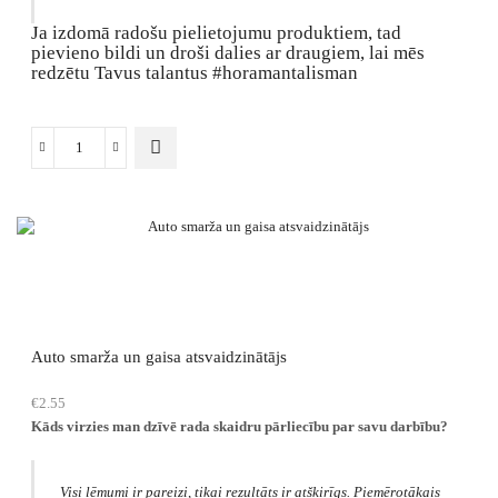
Ja izdomā radošu pielietojumu produktiem, tad
pievieno bildi un droši dalies ar draugiem, lai mēs
redzētu Tavus talantus #horamantalisman
Atslēgu
vai
telefona
piekariņš
stresa
mazināšanai
daudzums
Auto smarža un gaisa atsvaidzinātājs
€
2.55
Kāds virzies man dzīvē rada skaidru pārliecību par savu darbību?
Visi lēmumi ir pareizi, tikai rezultāts ir atšķirīgs. Piemērotākais