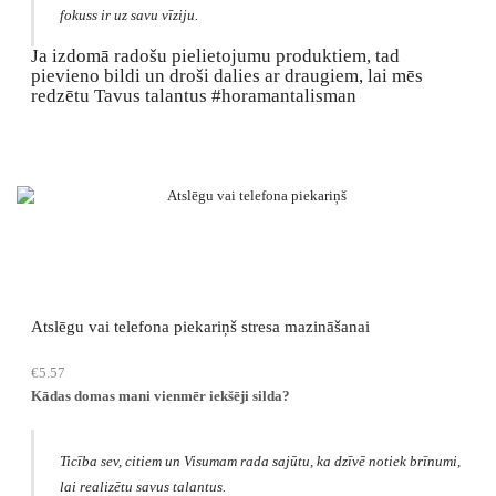
fokuss ir uz savu vīziju.
Ja izdomā radošu pielietojumu produktiem, tad
pievieno bildi un droši dalies ar draugiem, lai mēs
redzētu Tavus talantus #horamantalisman
Atslēgu vai telefona piekariņš stresa mazināšanai
€
5.57
Kādas domas mani vienmēr iekšēji silda?
Ticība sev, citiem un Visumam rada sajūtu, ka dzīvē notiek brīnumi,
lai realizētu savus talantus.