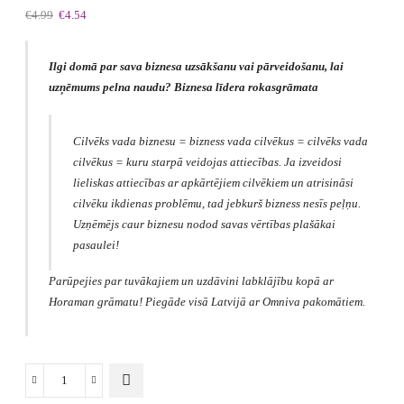
Original
Current
€
4.99
€
4.54
price
price
was:
is:
€4.99.
€4.54.
Ilgi domā par sava biznesa uzsākšanu vai pārveidošanu, lai
uzņēmums pelna naudu? Biznesa līdera rokasgrāmata
Cilvēks vada biznesu = bizness vada cilvēkus = cilvēks vada
cilvēkus = kuru starpā veidojas attiecības. Ja izveidosi
lieliskas attiecības ar apkārtējiem cilvēkiem un atrisināsi
cilvēku ikdienas problēmu, tad jebkurš bizness nesīs peļņu.
Uzņēmējs caur biznesu nodod savas vērtības plašākai
pasaulei!
Parūpejies par tuvākajiem un uzdāvini labklājību kopā ar
Horaman grāmatu! Piegāde visā Latvijā ar Omniva pakomātiem.
Biznesa