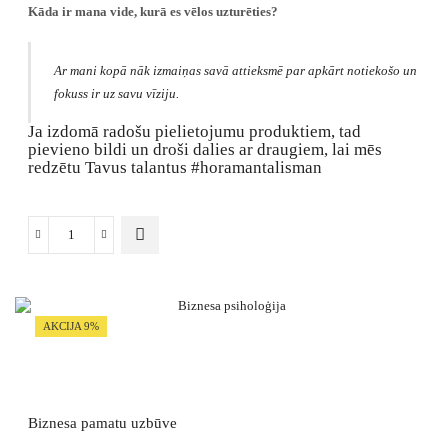
Kāda ir mana vide, kurā es vēlos uzturēties?
Ar mani kopā nāk izmaiņas savā attieksmē par apkārt notiekošo un
fokuss ir uz savu vīziju.
Ja izdomā radošu pielietojumu produktiem, tad
pievieno bildi un droši dalies ar draugiem, lai mēs
redzētu Tavus talantus #horamantalisman
Balta
svece,
simboliska
nozīme
-
AKCIJA 9%
mieram
un
harmonijai
daudzums
Biznesa pamatu uzbūve