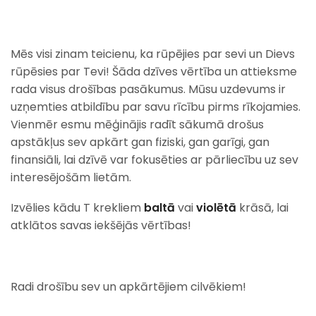
Mēs visi zinam teicienu, ka rūpējies par sevi un Dievs
rūpēsies par Tevi! Šāda dzīves vērtība un attieksme
rada visus drošības pasākumus. Mūsu uzdevums ir
uzņemties atbildību par savu rīcību pirms rīkojamies.
Vienmēr esmu mēģinājis radīt sākumā drošus
apstākļus sev apkārt gan fiziski, gan garīgi, gan
finansiāli, lai dzīvē var fokusēties ar pārliecību uz sev
interesējošām lietām.
Izvēlies kādu T krekliem
baltā
vai
violētā
krāsā, lai
atklātos savas iekšējās vērtības!
Radi drošību sev un apkārtējiem cilvēkiem!