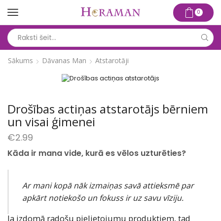
0
Search
input
Sākums
Dāvanas Man
Atstarotāji
Drošības actiņas atstarotājs bērniem
un visai ģimenei
€
2.99
Kāda ir mana vide, kurā es vēlos uzturēties?
Ar mani kopā nāk izmaiņas savā attieksmē par
apkārt notiekošo un fokuss ir uz savu vīziju.
Ja izdomā radošu pielietojumu produktiem, tad