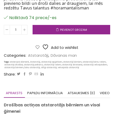
pievieno bildi un droši dalies ar draugiem, lai mēs
redzētu Tavus talantus #horamantalisman
Noliktavā 74 prece/-es
PIEVIENOT GROZAM
Drošības
actiņas
atstarotājs
bērniem
Add to wishlist
un
visai
Categories:
Atstarotāji
,
Dāvanas man
ģimenei
Tags:
atstarojoši elementi
,
Atstarotāji
,
atstarotāji apģērbam
,
atstarotāji bērniem
,
atstarotāji bērnu ratiem
,
daudzums
atstarotāji drošībai
,
atstarotāji piekariņi
,
atstarotāji ratiem
,
atstarotāji skriešanai
,
atstarotāji velosipēdiem
,
atstarotājs bērniem
,
bēnu atstarotāji
,
stilīgi atstarotāji
,
velosipēdu atstarotāji
Share:
APRAKSTS
PAPILDU INFORMĀCIJA
ATSAUKSMES (0)
VIDEO
Drošības actiņas atstarotājs bērniem un visai
ģimenei