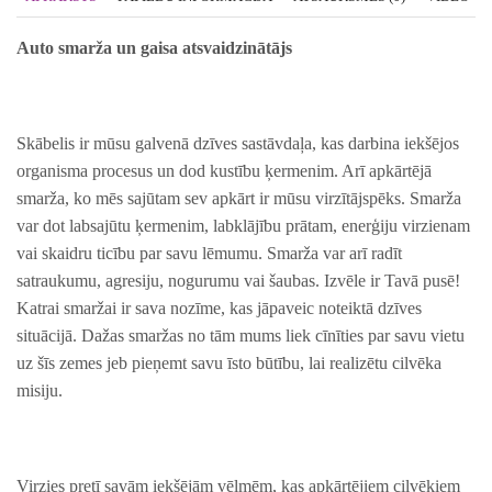
Auto smarža un gaisa atsvaidzinātājs
Skābelis ir mūsu galvenā dzīves sastāvdaļa, kas darbina iekšējos
organisma procesus un dod kustību ķermenim. Arī apkārtējā
smarža, ko mēs sajūtam sev apkārt ir mūsu virzītājspēks. Smarža
var dot labsajūtu ķermenim, labklājību prātam, enerģiju virzienam
vai skaidru ticību par savu lēmumu. Smarža var arī radīt
satraukumu, agresiju, nogurumu vai šaubas. Izvēle ir Tavā pusē!
Katrai smaržai ir sava nozīme, kas jāpaveic noteiktā dzīves
situācijā. Dažas smaržas no tām mums liek cīnīties par savu vietu
uz šīs zemes jeb pieņemt savu īsto būtību, lai realizētu cilvēka
misiju.
Virzies pretī savām iekšējām vēlmēm, kas apkārtējiem cilvēkiem