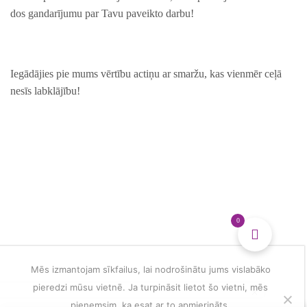
dos gandarījumu par Tavu paveikto darbu!
Iegādājies pie mums vērtību actiņu ar smaržu, kas vienmēr ceļā
nesīs labklājību!
0
Mēs izmantojam sīkfailus, lai nodrošinātu jums vislabāko
pieredzi mūsu vietnē. Ja turpināsit lietot šo vietni, mēs
pieņemsim, ka esat ar to apmierināts.