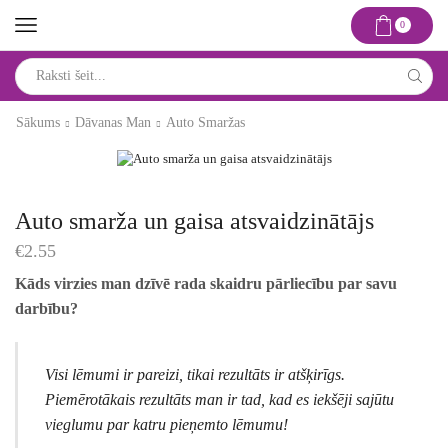
0
Search
input
Sākums
Dāvanas Man
Auto Smaržas
Auto smarža un gaisa atsvaidzinātājs
€
2.55
Kāds virzies man dzīvē rada skaidru pārliecību par savu
darbību?
Visi lēmumi ir pareizi, tikai rezultāts ir atšķirīgs.
Piemērotākais rezultāts man ir tad, kad es iekšēji sajūtu
vieglumu par katru pieņemto lēmumu!