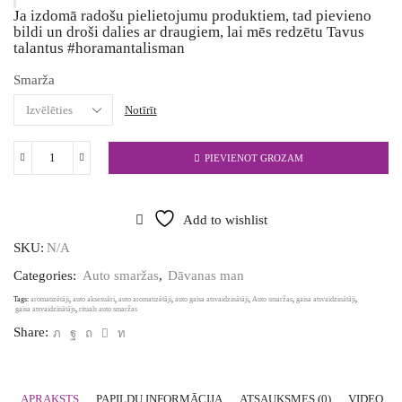
Ja izdomā radošu pielietojumu produktiem, tad pievieno
bildi un droši dalies ar draugiem, lai mēs redzētu Tavus
talantus #horamantalisman
Smarža
Notīrīt
PIEVIENOT GROZAM
Auto
smarža
un
gaisa
Add to wishlist
atsvaidzinātājs
daudzums
SKU:
N/A
Categories:
Auto smaržas
,
Dāvanas man
Tags:
aromatizētāji
,
auto aksesuāri
,
auto aromatizētāji
,
auto gaisa atsvaidzinātāji
,
Auto smaržas
,
gaisa atsvaidzinātāji
,
gaisa atsvaidzinātājs
,
rituals auto smaržas
Share:
APRAKSTS
PAPILDU INFORMĀCIJA
ATSAUKSMES (0)
VIDEO