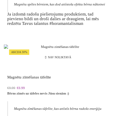
Magnētu spēles bērniem, kas dod attīstošu efektu bērna nākotnei
Ja izdomā radošu pielietojumu produktiem, tad
pievieno bildi un droši dalies ar draugiem, lai mēs
redzētu Tavus talantus #horamantalisman
AKCIJA 30%
NAV NOLIKTAVĀ
Magnētu zīmēšanas tāfelīte
Original
Current
€
9.99
€
6.99
price
price
Bērns zīmēs uz tāfeles nevis Jūsu sienām :)
was:
is:
€9.99.
€6.99.
Magnētu zīmēšanas tāfelīte, kas attīstīs bērna radošo enerģiju