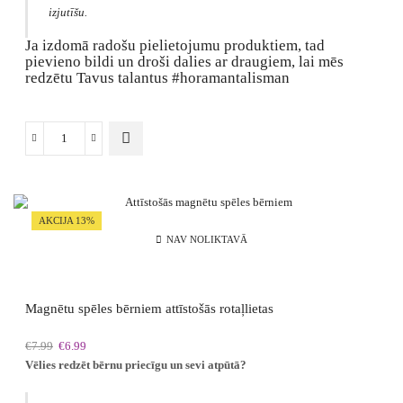
izjutīšu.
Ja izdomā radošu pielietojumu produktiem, tad
pievieno bildi un droši dalies ar draugiem, lai mēs
redzētu Tavus talantus #horamantalisman
This
Magnēti
product
actiņas
has
ir
multiple
dzīves
variants.
vērtību
AKCIJA 13%
The
simboli
NAV NOLIKTAVĀ
options
daudzums
may
be
chosen
Magnētu spēles bērniem attīstošās rotaļlietas
on
the
Original
Current
€
7.99
€
6.99
product
price
price
Vēlies redzēt bērnu priecīgu un sevi atpūtā?
page
was:
is:
€7.99.
€6.99.