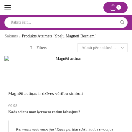
0
Search
input
Sākums
Produkts Atzīmēts “spēļu Magnēti Bērniem”
Filters
Magnēti actiņas ir dzīves vērtību simboli
€
0.98
Kāds ēdiens man ķermenī radītu labsajūtu?
Ķermenis rada emocijas! Kādu pārtiku ēdīšu, tādas emocijas