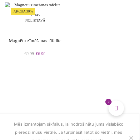
multiple
dzīves
variants.
vērtību
AKCIJA 30%
The
simboli
NAV
NOLIKTAVĀ
options
daudzums
may
be
chosen
Magnētu zīmēšanas tāfelīte
on
the
Original
Current
€
9.99
€
6.99
product
price
price
page
was:
is:
€9.99.
€6.99.
0
Mēs izmantojam sīkfailus, lai nodrošinātu jums vislabāko
pieredzi mūsu vietnē. Ja turpināsit lietot šo vietni, mēs