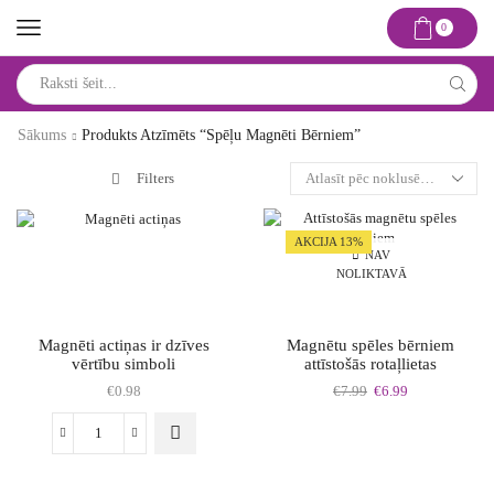
0
Search
input
Sākums
Produkts Atzīmēts “spēļu Magnēti Bērniem”
Filters
AKCIJA 13%
NAV
NOLIKTAVĀ
Magnēti actiņas ir dzīves
Magnētu spēles bērniem
vērtību simboli
attīstošās rotaļlietas
Original
Current
€
0.98
€
7.99
€
6.99
price
price
was:
is:
This
Magnēti
€7.99.
€6.99.
product
actiņas
has
ir