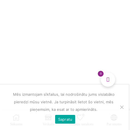
bērniem
un
visai
ģimenei
daudzums
0
Mēs izmantojam sīkfailus, lai nodrošinātu jums vislabāko
pieredzi mūsu vietnē. Ja turpināsit lietot šo vietni, mēs
pieņemsim, ka esat ar to apmierināts.
0
Sapratu
Sākums
Veikals
Vēlmju saraksts
Par mums