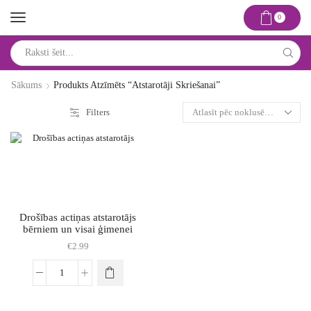
0
Search
input
Sākums
Produkts Atzīmēts “atstarotāji Skriešanai”
Filters
Drošības actiņas atstarotājs
bērniem un visai ģimenei
€
2.99
Drošības
actiņas
atstarotājs