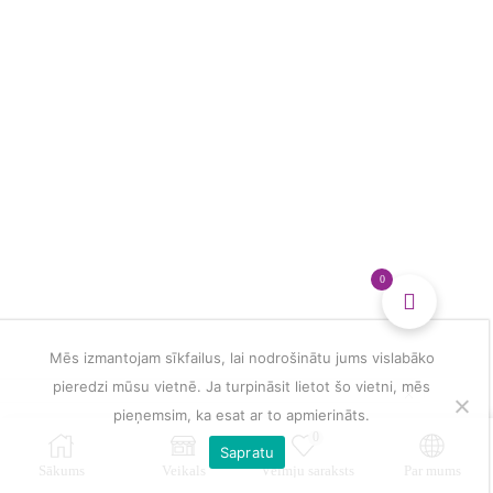
bērniem
un
visai
ģimenei
daudzums
0
Mēs izmantojam sīkfailus, lai nodrošinātu jums vislabāko
pieredzi mūsu vietnē. Ja turpināsit lietot šo vietni, mēs
pieņemsim, ka esat ar to apmierināts.
0
Sapratu
Sākums
Veikals
Vēlmju saraksts
Par mums