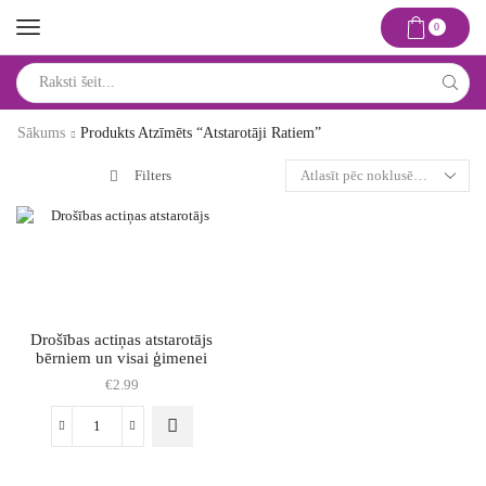
0
Search
input
Sākums
Produkts Atzīmēts “atstarotāji Ratiem”
Filters
Drošības actiņas atstarotājs
bērniem un visai ģimenei
€
2.99
Drošības
actiņas
atstarotājs