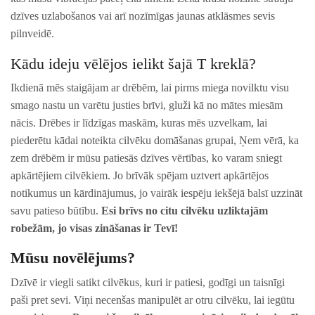
dzīves uzlabošanos vai arī nozīmīgas jaunas atklāsmes sevis
pilnveidē.
Kādu ideju vēlējos ielikt šajā T kreklā?
Ikdienā mēs staigājam ar drēbēm, lai pirms miega novilktu visu
smago nastu un varētu justies brīvi, gluži kā no mātes miesām
nācis. Drēbes ir līdzīgas maskām, kuras mēs uzvelkam, lai
piederētu kādai noteikta cilvēku domāšanas grupai, Ņem vērā, ka
zem drēbēm ir mūsu patiesās dzīves vērtības, ko varam sniegt
apkārtējiem cilvēkiem. Jo brīvāk spējam uztvert apkārtējos
notikumus un kārdinājumus, jo vairāk iespēju iekšējā balsī uzzināt
savu patieso būtību.
Esi brīvs no citu cilvēku uzliktajām
robežām, jo visas zināšanas ir Tevī!
Mūsu novēlējums?
Dzīvē ir viegli satikt cilvēkus, kuri ir patiesi, godīgi un taisnīgi
paši pret sevi. Viņi necenšas manipulēt ar otru cilvēku, lai iegūtu