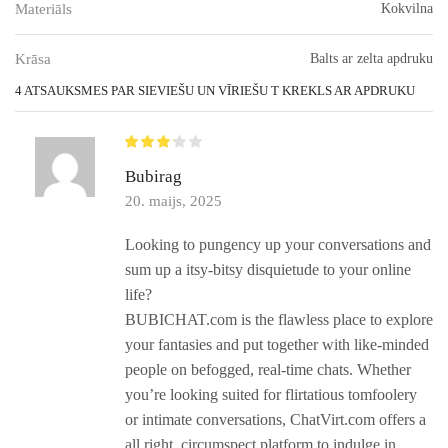
Materiāls
Kokvilna
Krāsa
Balts ar zelta apdruku
4 ATSAUKSMES PAR
SIEVIEŠU UN VĪRIEŠU T KREKLS AR APDRUKU
Bubirag
20. maijs, 2025
Looking to pungency up your conversations and
sum up a itsy-bitsy disquietude to your online
life?
BUBICHAT.com is the flawless place to explore
your fantasies and put together with like-minded
people on befogged, real-time chats. Whether
you’re looking suited for flirtatious tomfoolery
or intimate conversations, ChatVirt.com offers a
all right, circumspect platform to indulge in