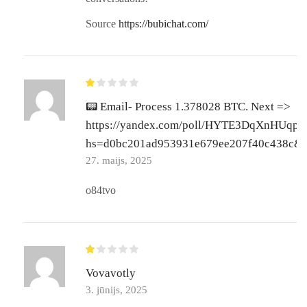
Source
https://bubichat.com/
📟 Email- Process 1.378028 BTC. Next =>
https://yandex.com/poll/HYTE3DqXnHUqp
hs=d0bc201ad953931e679ee207f40c438c& 
27. maijs, 2025
o84tvo
Vovavotly
3. jūnijs, 2025