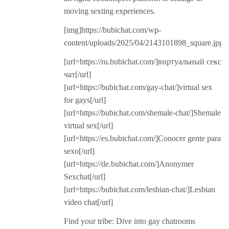
moving sexting experiences.
[img]https://bubichat.com/wp-
content/uploads/2025/04/2143101898_square.jpg[/
[url=https://ru.bubichat.com/]виртуальный секс
чат[/url]
[url=https://bubichat.com/gay-chat/]virtual sex
for gays[/url]
[url=https://bubichat.com/shemale-chat/]Shemale
virtual sex[/url]
[url=https://es.bubichat.com/]Conocer gente para
sexo[/url]
[url=https://de.bubichat.com/]Anonymer
Sexchat[/url]
[url=https://bubichat.com/lesbian-chat/]Lesbian
video chat[/url]
Find your tribe: Dive into gay chatrooms