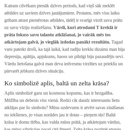
Katram cilvēkam pienāk dzīves periods, kad viņš sāk meklēt
atbildes uz saviem dzīves jautājumiem. Protams, mēs visu laiku
gribam atrast piemērotas atbildes, tādēļ ir svarīgi virzīt savu prātu
uz savu vīziju realizēšanu.
Vārdi, kuri atrodami T kreklā ir
prāta fokuss savu talantu atklāšanai, jo vairāk mēs tos
atkārtojam galvā, jo vieglāk izdodas panākt rezultātu.
Tagad
varu pateikt droši, ka tajā laikā, kad radīju kreklu dizainu man bija
depresija, apātija, apjukums, haoss un pilnīgi biju pazaudējis sevi.
Vārdu lietošana galvā man deva iedvesmu virzīties uz priekšu un
pārvarēt jebkuru dzīves situāciju.
Ko simbolizē aplis, baltā un zelta krāsa?
Aplis simbolizē garu un kosmosu kopumu, kas ir bezgalība.
Mūžība un debesis viss vienā. Redzi cik daudz interesantu lietu
atklājas par šo simbolu? Mūsu uzdevums ir atvērt savas zināšanas
no iekšienes, jo visas norādes jau ir dotas – pieņem tās! Baltā
krāsa ir domu tīrība, kas valda mūsu prātā, ja atkārtojam vārdus,
kas mūsu vibrācijas paceļ citā līmenī. Zelta krāsa nozīmē strauju