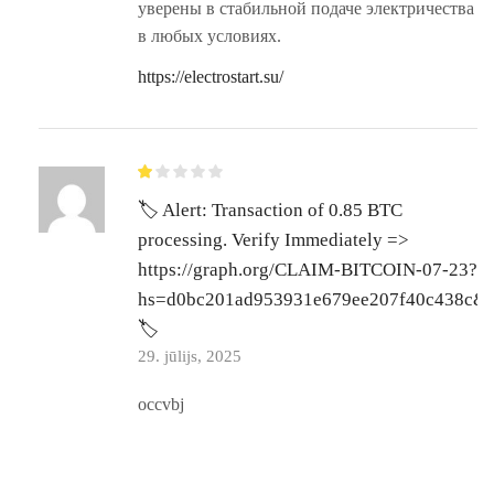
уверены в стабильной подаче электричества
в любых условиях.
https://electrostart.su/
🏷 Alert: Transaction of 0.85 BTC
processing. Verify Immediately =>
https://graph.org/CLAIM-BITCOIN-07-23?
hs=d0bc201ad953931e679ee207f40c438c&
🏷
29. jūlijs, 2025
occvbj