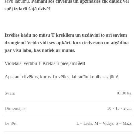
savu labumu.
Pamani šos cilvēkus un apzināsies cik daudz vēl
spēj izdarīt šajā dzīvē!
Izvēlies kādu no mūsu T krekliem un uzdāvini to arī saviem
draugiem! Veido vidi sev apkārt, kura iedvesmo un atgādina
par visu labo, kas notiek ar mums.
Violētais vērtību T Krekls ir pieejams
šeit
Apskauj cilvēkus, kurus Tu vēlies, lai radītu kopības sajūtu!
Svars
0.130 kg
Dimensijas
10 × 15 × 2 cm
Izmērs
L – Liels, M – Vidējs, S – Mazs