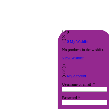
0
0
My Wishlist
No products in the wishlist.
View Wishlist
My Account
Username or email
*
Password
*