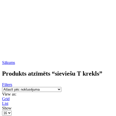
Sākums
Produkts atzīmēts “sieviešu T krekls”
Filters
View as:
Grid
List
Show