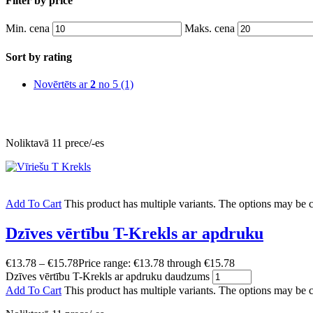
Filter by price
Min. cena
Maks. cena
Sort by rating
Novērtēts ar
2
no 5
(1)
Noliktavā 11 prece/-es
Add To Cart
This product has multiple variants. The options may be
Dzīves vērtību T-Krekls ar apdruku
€
13.78
–
€
15.78
Price range: €13.78 through €15.78
Dzīves vērtību T-Krekls ar apdruku daudzums
Add To Cart
This product has multiple variants. The options may be 