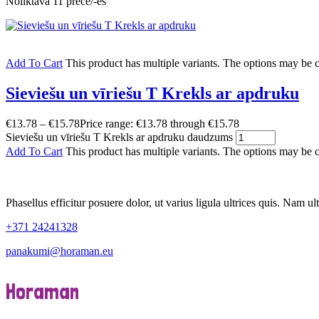
Noliktavā 11 prece/-es
Add To Cart
This product has multiple variants. The options may be
Sieviešu un vīriešu T Krekls ar apdruku
€
13.78
–
€
15.78
Price range: €13.78 through €15.78
Sieviešu un vīriešu T Krekls ar apdruku daudzums
Add To Cart
This product has multiple variants. The options may be 
Phasellus efficitur posuere dolor, ut varius ligula ultrices quis. Nam ult
+371 24241328
panakumi@horaman.eu
Horaman