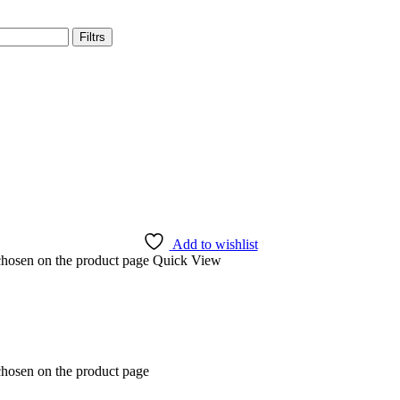
Filtrs
Add to wishlist
 chosen on the product page
Quick View
chosen on the product page