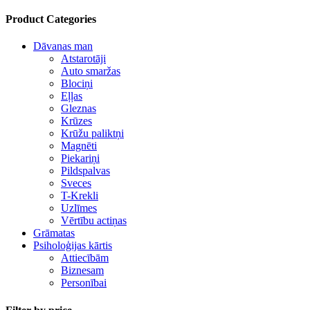
Product Categories
Dāvanas man
Atstarotāji
Auto smaržas
Blociņi
Eļļas
Gleznas
Krūzes
Krūžu paliktņi
Magnēti
Piekariņi
Pildspalvas
Sveces
T-Krekli
Uzlīmes
Vērtību actiņas
Grāmatas
Psiholoģijas kārtis
Attiecībām
Biznesam
Personībai