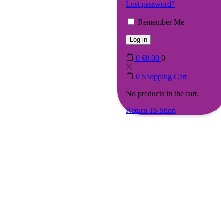
Lost password?
Remember Me
Log in
0
€
0.00
0
0
Shopping Cart
No products in the cart.
Return To Shop