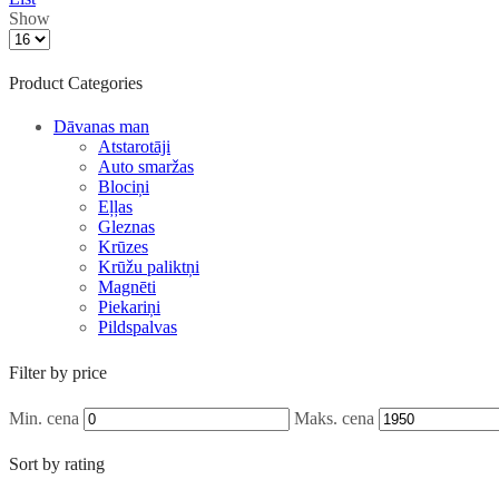
Show
Product Categories
Dāvanas man
Atstarotāji
Auto smaržas
Blociņi
Eļļas
Gleznas
Krūzes
Krūžu paliktņi
Magnēti
Piekariņi
Pildspalvas
Sveces
T-Krekli
Filter by price
Uzlīmes
Vērtību actiņas
Min. cena
Maks. cena
Grāmatas
Psiholoģijas kārtis
Sort by rating
Attiecībām
Biznesam