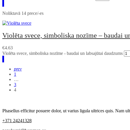
Noliktavā 14 prece/-es
Violēta svece, simboliska nozīme – baudai un
€
4.63
Violēta svece, simboliska nozīme - baudai un labsajūtai daudzums
prev
1
…
3
4
Phasellus efficitur posuere dolor, ut varius ligula ultrices quis. Nam ult
+371 24241328