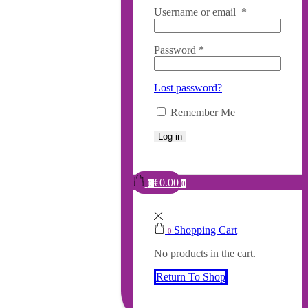
Username or email
*
Password
*
Lost password?
Remember Me
Log in
€
0.00
0
0
Shopping Cart
0
No products in the cart.
Return To Shop