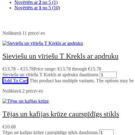
Personībai
Novērtēts ar
2
no 5
(1)
Novērtēts ar
1
no 5
(10)
Noliktavā 11 prece/-es
Sieviešu un vīriešu T Krekls ar apdruku
€
13.78
–
€
15.78
Price range: €13.78 through €15.78
Sieviešu un vīriešu T Krekls ar apdruku daudzums
Add To Cart
This product has multiple variants. The options may be
Noliktavā 2 prece/-es
Tējas un kafijas krūze caurspīdīgs stikls
€
10.68
Tējas un kafijas krūze caurspīdīgs stikls daudzums