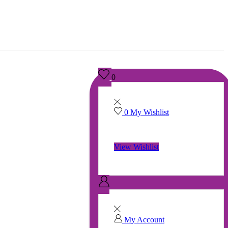
0
0
My Wishlist
No products in the wishlist.
View Wishlist
My Account