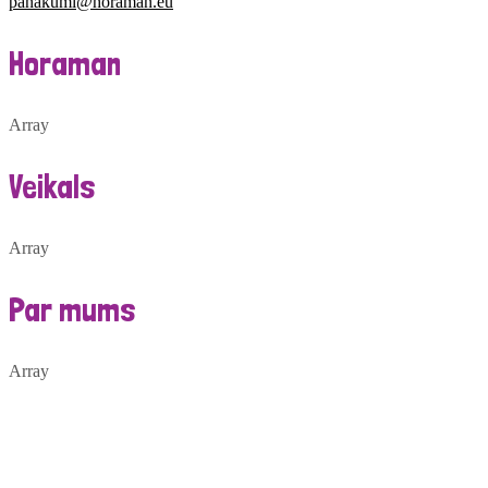
panakumi@horaman.eu
Horaman
Array
Veikals
Array
Par mums
Array