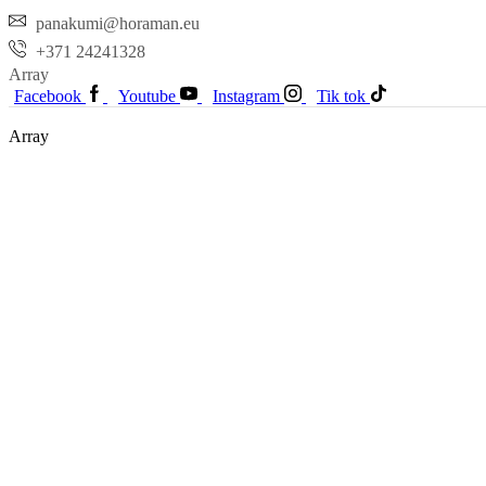
panakumi@horaman.eu
+371 24241328
Array
Facebook
Youtube
Instagram
Tik tok
Array