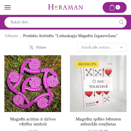
0
Search
input
Sākums
Produkts Atzīmēts “ledusskapja Magnētu Izgatavošana”
Filters
AKCIJA 13%
NAV
NOLIKTAVĀ
Magnēti actiņas ir dzīves
Magnētu spēles bērniem
vērtību simboli
attīstošās rotaļlietas
Original
Current