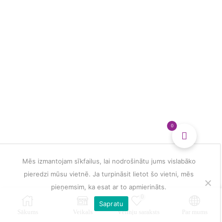
multiple
Krekls
multiple
T
variants.
ar
variants.
Krekls
The
apdruku
The
ar
options
daudzums
options
apdruku
may
may
daudzums
be
be
chosen
chosen
on
on
the
the
product
product
page
page
0
Mēs izmantojam sīkfailus, lai nodrošinātu jums vislabāko
pieredzi mūsu vietnē. Ja turpināsit lietot šo vietni, mēs
pieņemsim, ka esat ar to apmierināts.
0
Sapratu
Sākums
Veikals
Vēlmju saraksts
Par mums