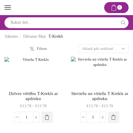
0
Search
input
Sākums
Dāvanas Man
T-Krekli
Filters
Dzīves vērtību T-Krekls ar
Sieviešu un vīriešu T Krekls ar
apdruku
apdruku
Price
Price
€
13.78
–
€
15.78
€
13.78
–
€
15.78
range:
range:
€13.78
€13.78
This
Dzīves
This
Sieviešu
through
through
product
vērtību
product
un
€15.78
€15.78
has
T-
has
vīriešu