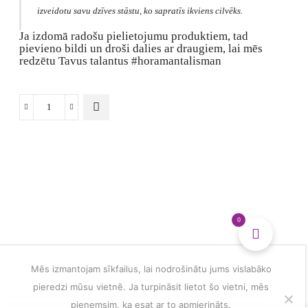
izveidotu savu dzīves stāstu, ko sapratīs ikviens cilvēks.
Ja izdomā radošu pielietojumu produktiem, tad
pievieno bildi un droši dalies ar draugiem, lai mēs
redzētu Tavus talantus #horamantalisman
Pierakstu
blociņš
kā
dienasgrāmata
daudzums
0
Mēs izmantojam sīkfailus, lai nodrošinātu jums vislabāko
pieredzi mūsu vietnē. Ja turpināsit lietot šo vietni, mēs
pieņemsim, ka esat ar to apmierināts.