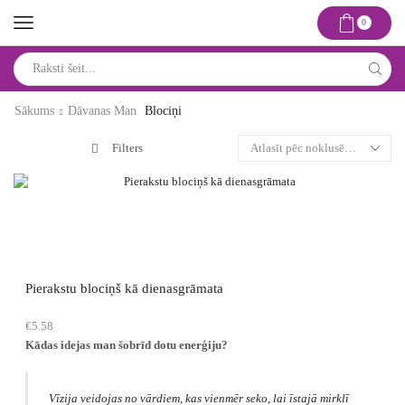
0
Search
input
Sākums
Dāvanas Man
Blociņi
Filters
Pierakstu blociņš kā dienasgrāmata
€
5.58
Kādas idejas man šobrīd dotu enerģiju?
Vīzija veidojas no vārdiem, kas vienmēr seko, lai īstajā mirklī