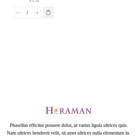
€
5.58
Pierakstu
blociņš
kā
dienasgrāmata
daudzums
Phasellus efficitur posuere dolor, ut varius ligula ultrices quis.
Nam ultrices hendrerit velit, sit amet ultrices nulla elementum in.