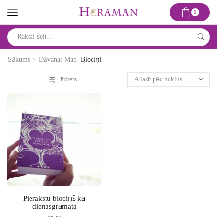
0
Search
input
Sākums
Dāvanas Man
Blociņi
Filters
Pierakstu blociņš kā
dienasgrāmata