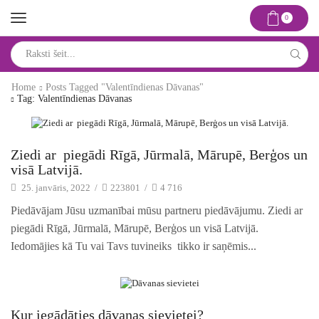
0
Search
input
Home
Posts Tagged "valentīndienas Dāvanas"
Tag: Valentīndienas Dāvanas
Idejas un risinājumi
Ziedi ar piegādi Rīgā, Jūrmalā, Mārupē, Berģos un
visā Latvijā.
25. janvāris, 2022
/
223801
/
4 716
Piedāvājam Jūsu uzmanībai mūsu partneru piedāvājumu. Ziedi ar
piegādi Rīgā, Jūrmalā, Mārupē, Berģos un visā Latvijā.
Iedomājies kā Tu vai Tavs tuvineiks tikko ir saņēmis...
Idejas un risinājumi
Kur iegādāties dāvanas sievietei?