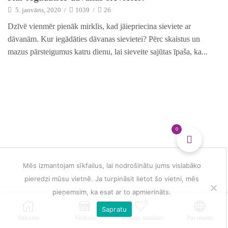
5. janvāris, 2020
/
1039
/
26
Dzīvē vienmēr pienāk mirklis, kad jāiepriecina sieviete ar
dāvanām. Kur iegādāties dāvanas sievietei? Pērc skaistus un
mazus pārsteigumus katru dienu, lai sieveite sajūtas īpaša, ka...
0
Mēs izmantojam sīkfailus, lai nodrošinātu jums vislabāko
pieredzi mūsu vietnē. Ja turpināsit lietot šo vietni, mēs
pieņemsim, ka esat ar to apmierināts.
0
Sapratu
Sākums
Veikals
Vēlmju saraksts
Par mums