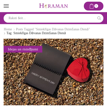
0
Search
input
Home
Posts Tagged "smieklīgas Dāvanas Dzimšanas Dienā"
Tag: Smieklīgas Dāvanas Dzimšanas Dienā
Idejas un risinājumi