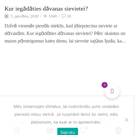
Kur iegādāties dāvanas sievietei?
5. janvāris, 2020
/
1040
/
26
Dzīvē vienmēr pienāk mirklis, kad jāiepriecina sieviete ar
dāvanām. Kur iegādāties dāvanas sievietei? Pērc skaistus un
mazus pārsteigumus katru dienu, lai sieveite sajūtas īpaša, ka...
0
Mēs izmantojam sīkfailus, lai nodrošinātu jums vislabāko
pieredzi mūsu vietnē. Ja turpināsit lietot šo vietni, mēs
pieņemsim, ka esat ar to apmierināts.
0
Sapratu