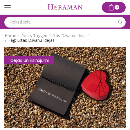
0
Search
input
Home
Posts Tagged "lētas Dāvanu Idejas"
Tag: Lētas Dāvanu Idejas
Idejas un risinājumi