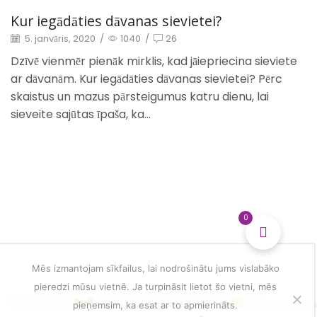
Kur iegādāties dāvanas sievietei?
5. janvāris, 2020
/
1040
/
26
Dzīvē vienmēr pienāk mirklis, kad jāiepriecina sieviete
ar dāvanām. Kur iegādāties dāvanas sievietei? Pērc
skaistus un mazus pārsteigumus katru dienu, lai
sieveite sajūtas īpaša, ka...
0
Mēs izmantojam sīkfailus, lai nodrošinātu jums vislabāko
pieredzi mūsu vietnē. Ja turpināsit lietot šo vietni, mēs
pieņemsim, ka esat ar to apmierināts.