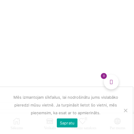
0
Mēs izmantojam sīkfailus, lai nodrošinātu jums vislabāko
pieredzi mūsu vietnē. Ja turpināsit lietot šo vietni, mēs
pieņemsim, ka esat ar to apmierināts.
0
Sapratu
Sākums
Veikals
Vēlmju saraksts
Par mums