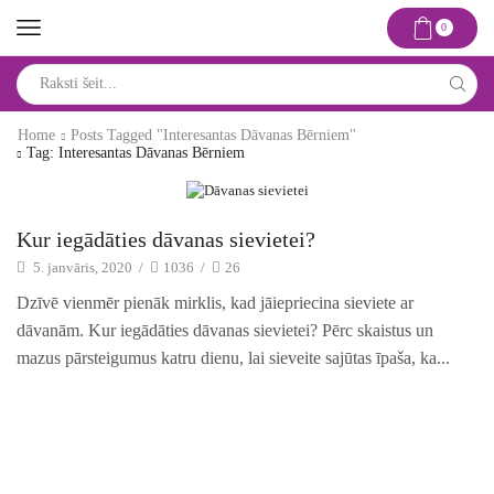
0
Search
input
Home
Posts Tagged "interesantas Dāvanas Bērniem"
Tag: Interesantas Dāvanas Bērniem
Idejas un risinājumi
Kur iegādāties dāvanas sievietei?
5. janvāris, 2020
/
1036
/
26
Dzīvē vienmēr pienāk mirklis, kad jāiepriecina sieviete ar
dāvanām. Kur iegādāties dāvanas sievietei? Pērc skaistus un
mazus pārsteigumus katru dienu, lai sieveite sajūtas īpaša, ka...