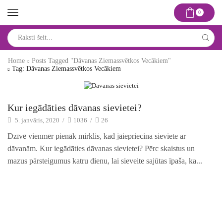
0
Search
input
Home
Posts Tagged "dāvanas Ziemassvētkos Vecākiem"
Tag: Dāvanas Ziemassvētkos Vecākiem
Idejas un risinājumi
Kur iegādāties dāvanas sievietei?
5. janvāris, 2020
/
1036
/
26
Dzīvē vienmēr pienāk mirklis, kad jāiepriecina sieviete ar
dāvanām. Kur iegādāties dāvanas sievietei? Pērc skaistus un
mazus pārsteigumus katru dienu, lai sieveite sajūtas īpaša, ka...