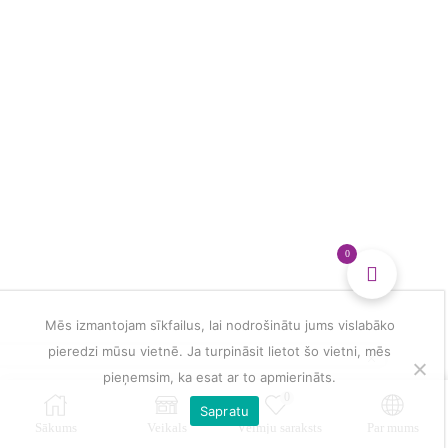
0
Mēs izmantojam sīkfailus, lai nodrošinātu jums vislabāko
pieredzi mūsu vietnē. Ja turpināsit lietot šo vietni, mēs
pieņemsim, ka esat ar to apmierināts.
0
Sapratu
Sākums
Veikals
Vēlmju saraksts
Par mums