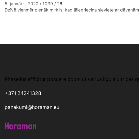
5. janvāris, 2020
/
1039
/
26
Dzīvē vienmēr pienāk mirklis, kad jāiepriecina sieviete ar dāvanām.
Phasellus efficitur posuere dolor, ut varius ligula ultrices q
+371 24241328
panakumi@horaman.eu
Horaman