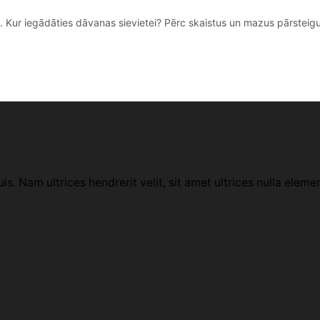
 Kur iegādāties dāvanas sievietei? Pērc skaistus un mazus pārsteigumu
uis. Nam ultrices hendrerit velit, sit amet ultrices nulla eleme