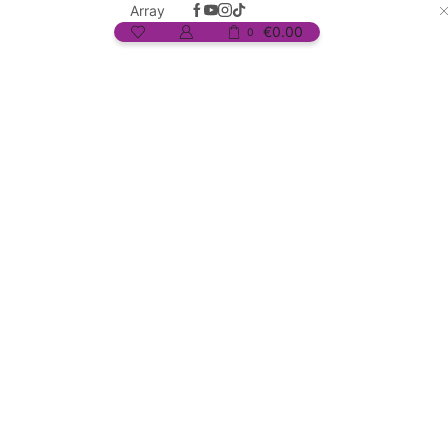
Array
€
0.00
0