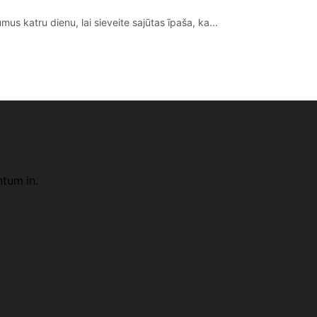
s katru dienu, lai sieveite sajūtas īpaša, ka...
ntum in.