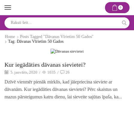
0
Search
input
Home
Posts Tagged "dāvanas Vīrietim 50 Gados"
Tag: Dāvanas Vīrietim 50 Gados
Idejas un risinājumi
Kur iegādāties dāvanas sievietei?
5. janvāris, 2020
/
1035
/
26
Dzīvē vienmēr pienāk mirklis, kad jāiepriecina sieviete ar
dāvanām. Kur iegādāties dāvanas sievietei? Pērc skaistus un
mazus pārsteigumus katru dienu, lai sieveite sajūtas īpaša, ka...