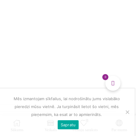
0
Mēs izmantojam sīkfailus, lai nodrošinātu jums vislabāko
pieredzi mūsu vietnē. Ja turpināsit lietot šo vietni, mēs
pieņemsim, ka esat ar to apmierināts.
0
Sapratu
Sākums
Veikals
Vēlmju saraksts
Par mums