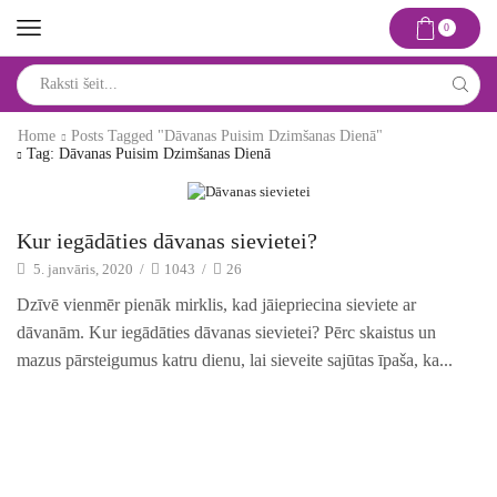
0
Search
input
Home
Posts Tagged "dāvanas Puisim Dzimšanas Dienā"
Tag: Dāvanas Puisim Dzimšanas Dienā
Idejas un risinājumi
Kur iegādāties dāvanas sievietei?
5. janvāris, 2020
/
1043
/
26
Dzīvē vienmēr pienāk mirklis, kad jāiepriecina sieviete ar
dāvanām. Kur iegādāties dāvanas sievietei? Pērc skaistus un
mazus pārsteigumus katru dienu, lai sieveite sajūtas īpaša, ka...