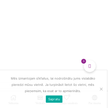
0
Mēs izmantojam sīkfailus, lai nodrošinātu jums vislabāko
pieredzi mūsu vietnē. Ja turpināsit lietot šo vietni, mēs
pieņemsim, ka esat ar to apmierināts.
0
Sapratu
Sākums
Veikals
Vēlmju saraksts
Par mums