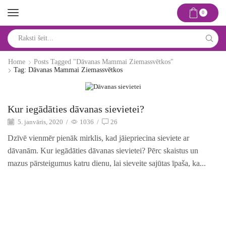
0
Search
input
Home
Posts Tagged "dāvanas Mammai Ziemassvētkos"
Tag: Dāvanas Mammai Ziemassvētkos
Idejas un risinājumi
Kur iegādāties dāvanas sievietei?
5. janvāris, 2020
/
1036
/
26
Dzīvē vienmēr pienāk mirklis, kad jāiepriecina sieviete ar
dāvanām. Kur iegādāties dāvanas sievietei? Pērc skaistus un
mazus pārsteigumus katru dienu, lai sieveite sajūtas īpaša, ka...