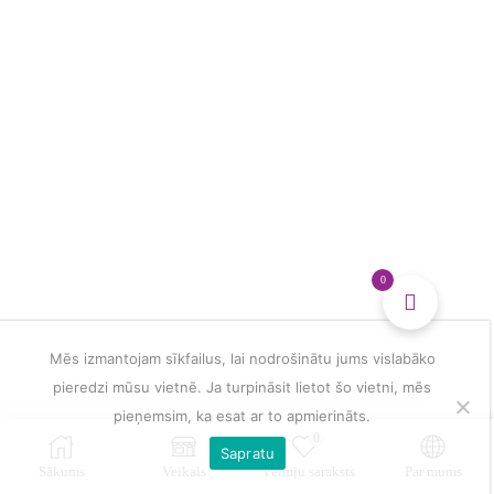
0
Mēs izmantojam sīkfailus, lai nodrošinātu jums vislabāko
pieredzi mūsu vietnē. Ja turpināsit lietot šo vietni, mēs
pieņemsim, ka esat ar to apmierināts.
0
Sapratu
Sākums
Veikals
Vēlmju saraksts
Par mums