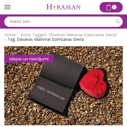
0
Search
input
Home
Posts Tagged "dāvanas Mammai Dzimšanas Dienā"
Tag: Dāvanas Mammai Dzimšanas Dienā
Idejas un risinājumi