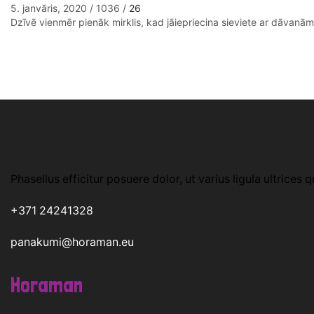
5. janvāris, 2020
/
1036
/
26
Dzīvē vienmēr pienāk mirklis, kad jāiepriecina sieviete ar dāvanām.
Phasellus efficitur posuere dolor, ut varius ligula ultrices q
+371 24241328
panakumi@horaman.eu
Horaman