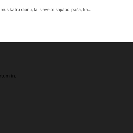
s katru dienu, lai sieveite sajūtas īpaša, ka...
ntum in.