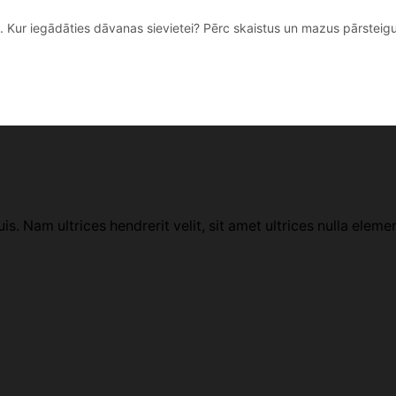
 Kur iegādāties dāvanas sievietei? Pērc skaistus un mazus pārsteigumu
uis. Nam ultrices hendrerit velit, sit amet ultrices nulla eleme