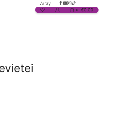
Array
€
0.00
0
evietei