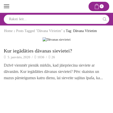
0
Search
input
Home
Posts Tagged "dāvana Vīrietim"
Tag: Dāvana Vīrietim
Idejas un risinājumi
Kur iegādāties dāvanas sievietei?
5. janvāris, 2020
/
1036
/
26
Dzīvē vienmēr pienāk mirklis, kad jāiepriecina sieviete ar
dāvanām. Kur iegādāties dāvanas sievietei? Pērc skaistus un
mazus pārsteigumus katru dienu, lai sieveite sajūtas īpaša, ka...