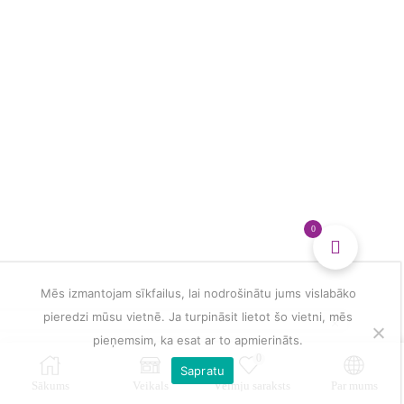
0
Mēs izmantojam sīkfailus, lai nodrošinātu jums vislabāko
pieredzi mūsu vietnē. Ja turpināsit lietot šo vietni, mēs
pieņemsim, ka esat ar to apmierināts.
0
Sapratu
Sākums
Veikals
Vēlmju saraksts
Par mums