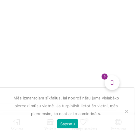
0
Mēs izmantojam sīkfailus, lai nodrošinātu jums vislabāko
pieredzi mūsu vietnē. Ja turpināsit lietot šo vietni, mēs
pieņemsim, ka esat ar to apmierināts.
0
Sapratu
Sākums
Veikals
Vēlmju saraksts
Par mums