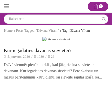
0
Search
input
Home
Posts Tagged "dāvana Vīram"
Tag: Dāvana Vīram
Idejas un risinājumi
Kur iegādāties dāvanas sievietei?
5. janvāris, 2020
/
1039
/
26
Dzīvē vienmēr pienāk mirklis, kad jāiepriecina sieviete ar
dāvanām. Kur iegādāties dāvanas sievietei? Pērc skaistus un
mazus pārsteigumus katru dienu, lai sieveite sajūtas īpaša, ka...