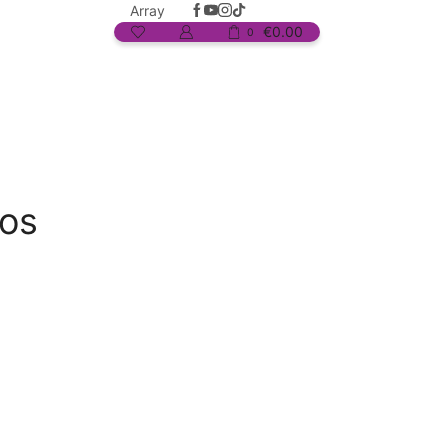
Array
€
0.00
0
dos