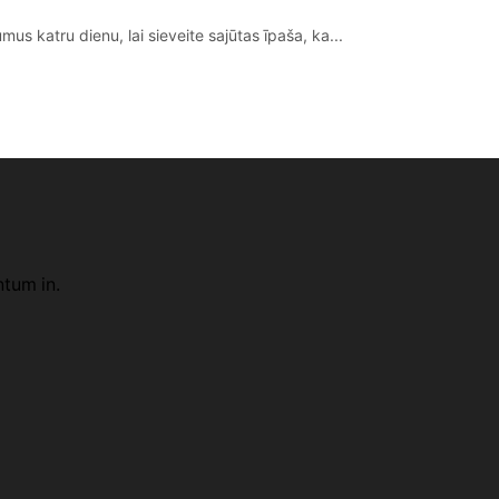
s katru dienu, lai sieveite sajūtas īpaša, ka...
ntum in.