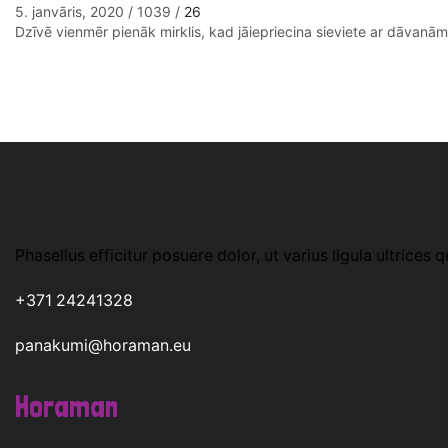
5. janvāris, 2020
/
1039
/
26
Dzīvē vienmēr pienāk mirklis, kad jāiepriecina sieviete ar dāvanām.
Phasellus efficitur posuere dolor, ut varius ligula ultrices q
+371 24241328
panakumi@horaman.eu
Horaman