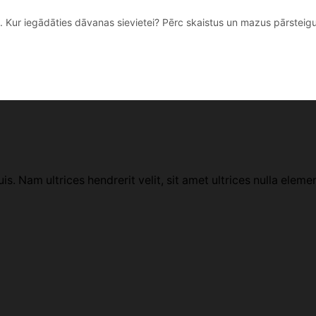
 Kur iegādāties dāvanas sievietei? Pērc skaistus un mazus pārsteigumu
uis. Nam ultrices hendrerit velit, sit amet ultrices nulla eleme