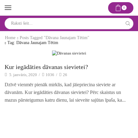
0
Search
input
Home
Posts Tagged "dāvana Jaunajam Tētim"
Tag: Dāvana Jaunajam Tētim
Idejas un risinājumi
Kur iegādāties dāvanas sievietei?
5. janvāris, 2020
/
1036
/
26
Dzīvē vienmēr pienāk mirklis, kad jāiepriecina sieviete ar
dāvanām. Kur iegādāties dāvanas sievietei? Pērc skaistus un
mazus pārsteigumus katru dienu, lai sieveite sajūtas īpaša, ka...