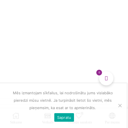
0
Mēs izmantojam sīkfailus, lai nodrošinātu jums vislabāko
pieredzi mūsu vietnē. Ja turpināsit lietot šo vietni, mēs
pieņemsim, ka esat ar to apmierināts.
0
Sapratu
Sākums
Veikals
Vēlmju saraksts
Par mums