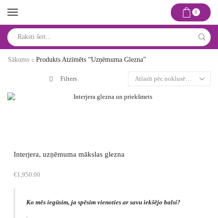
0
Search
input
Sākums
Produkts Atzīmēts “uzņēmuma Glezna”
Filters
Interjera, uzņēmuma mākslas glezna
€
1,950.00
Ko mēs iegūsim, ja spēsim vienoties ar savu iekšējo balsi?