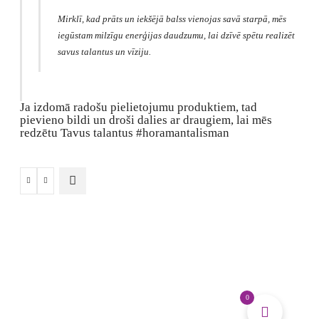
Mirklī, kad prāts un iekšējā balss vienojas savā starpā, mēs
iegūstam milzīgu enerģijas daudzumu, lai dzīvē spētu realizēt
savus talantus un vīziju.
Ja izdomā radošu pielietojumu produktiem, tad
pievieno bildi un droši dalies ar draugiem, lai mēs
redzētu Tavus talantus #horamantalisman
Interjera,
uzņēmuma
mākslas
glezna
daudzums
0