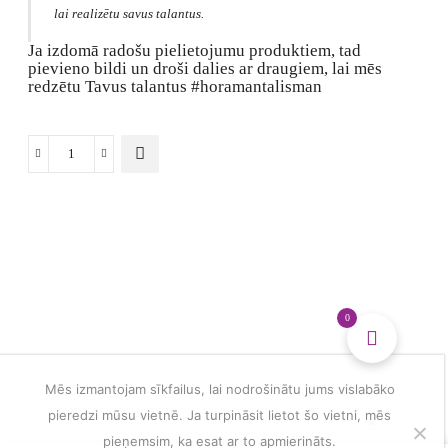
lai realizētu savus talantus.
Ja izdomā radošu pielietojumu produktiem, tad
pievieno bildi un droši dalies ar draugiem, lai mēs
redzētu Tavus talantus #horamantalisman
Atslēgu
vai
telefona
piekariņš
stresa
mazināšanai
daudzums
0
Mēs izmantojam sīkfailus, lai nodrošinātu jums vislabāko
pieredzi mūsu vietnē. Ja turpināsit lietot šo vietni, mēs
pieņemsim, ka esat ar to apmierināts.