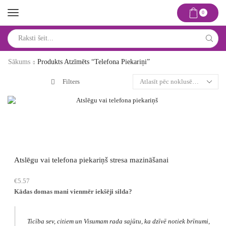
0
Search
input
Sākums
Produkts Atzīmēts “telefona Piekariņi”
Filters
Atslēgu vai telefona piekariņš stresa mazināšanai
€
5.57
Kādas domas mani vienmēr iekšēji silda?
Ticība sev, citiem un Visumam rada sajūtu, ka dzīvē notiek brīnumi,