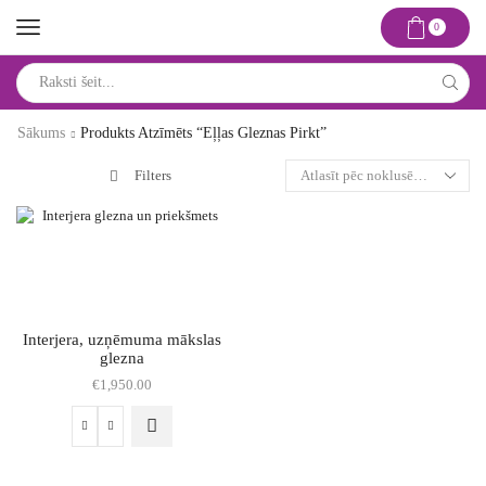
0
Search
input
Sākums
Produkts Atzīmēts “eļļas Gleznas Pirkt”
Filters
Interjera, uzņēmuma mākslas
glezna
€
1,950.00
Interjera,
uzņēmuma
mākslas