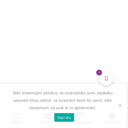
glezna
daudzums
0
Mēs izmantojam sīkfailus, lai nodrošinātu jums vislabāko
pieredzi mūsu vietnē. Ja turpināsit lietot šo vietni, mēs
pieņemsim, ka esat ar to apmierināts.
0
Sapratu
Sākums
Veikals
Vēlmju saraksts
Par mums