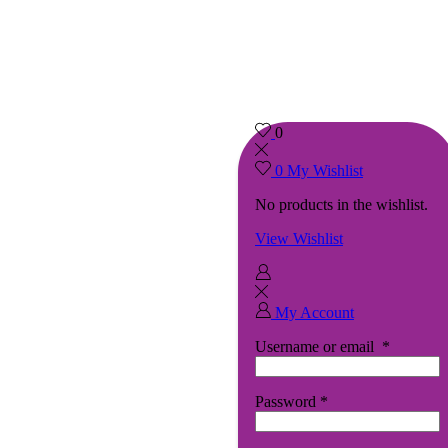
0
0
My Wishlist
No products in the wishlist.
View Wishlist
My Account
Username or email
*
Password
*