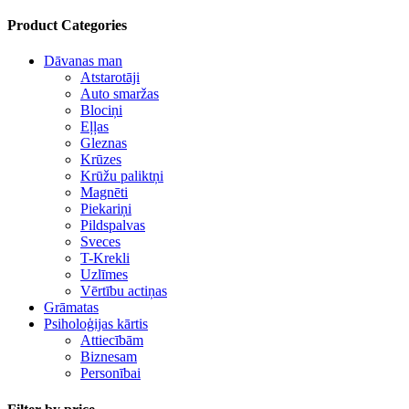
Product Categories
Dāvanas man
Atstarotāji
Auto smaržas
Blociņi
Eļļas
Gleznas
Krūzes
Krūžu paliktņi
Magnēti
Piekariņi
Pildspalvas
Sveces
T-Krekli
Uzlīmes
Vērtību actiņas
Grāmatas
Psiholoģijas kārtis
Attiecībām
Biznesam
Personībai