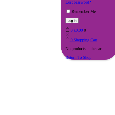
Lost password?
Remember Me
Log in
0
€
0.00
0
0
Shopping Cart
No products in the cart.
Return To Shop