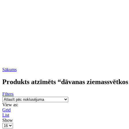
Sākums
Produkts atzīmēts “dāvanas ziemassvētkos 
Filters
View as:
Grid
List
Show