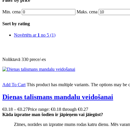
Filter by price
Min. cena
Maks. cena
Sort by rating
Novērtēts ar
1
no 5
(1)
Noliktavā 330 prece/-es
Add To Cart
This product has multiple variants. The options may be
Dienas talismans mandalu veidošanai
€
0.18
–
€
0.27
Price range: €0.18 through €0.27
Kāda izpratne man šodien ir jāpieņem vai jāiegūst?
Zīmes, norādes un izpratne mums rodas katru dienu. Mēs varam 