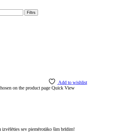
Filtrs
Add to wishlist
 chosen on the product page
Quick View
izvēlēties sev piemērotāko šim brīdim!