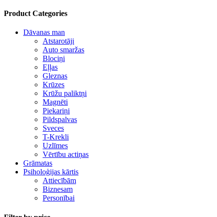
Product Categories
Dāvanas man
Atstarotāji
Auto smaržas
Blociņi
Eļļas
Gleznas
Krūzes
Krūžu paliktņi
Magnēti
Piekariņi
Pildspalvas
Sveces
T-Krekli
Uzlīmes
Vērtību actiņas
Grāmatas
Psiholoģijas kārtis
Attiecībām
Biznesam
Personībai