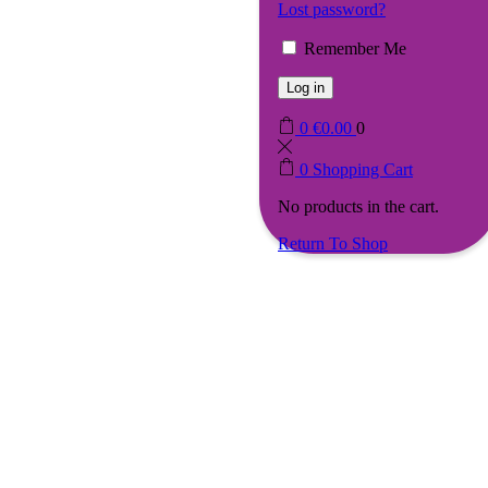
Lost password?
Remember Me
Log in
0
€
0.00
0
0
Shopping Cart
No products in the cart.
Return To Shop