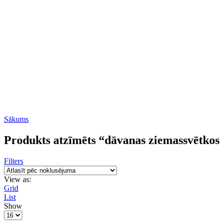
Sākums
Produkts atzīmēts “dāvanas ziemassvētkos 
Filters
View as:
Grid
List
Show