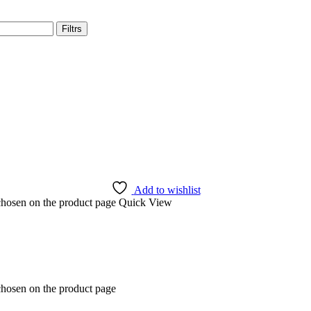
Filtrs
Add to wishlist
 chosen on the product page
Quick View
chosen on the product page