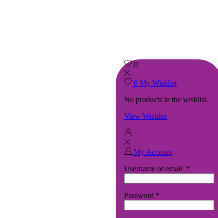
0
0
My Wishlist
No products in the wishlist.
View Wishlist
My Account
Username or email
*
Password
*