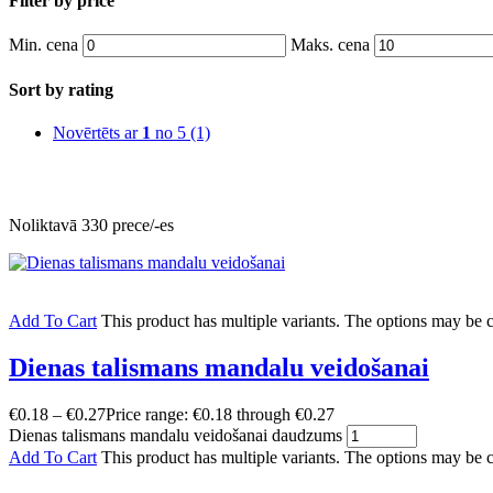
Filter by price
Min. cena
Maks. cena
Sort by rating
Novērtēts ar
1
no 5
(1)
Noliktavā 330 prece/-es
Add To Cart
This product has multiple variants. The options may be
Dienas talismans mandalu veidošanai
€
0.18
–
€
0.27
Price range: €0.18 through €0.27
Dienas talismans mandalu veidošanai daudzums
Add To Cart
This product has multiple variants. The options may be 