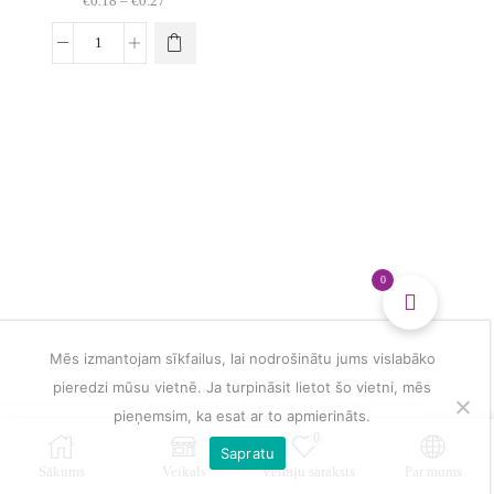
€
0.18
–
€
0.27
Price
range:
€0.18
This
Dienas
through
product
talismans
€0.27
has
mandalu
multiple
veidošanai
variants.
daudzums
The
options
may
be
chosen
on
0
the
product
page
Mēs izmantojam sīkfailus, lai nodrošinātu jums vislabāko
pieredzi mūsu vietnē. Ja turpināsit lietot šo vietni, mēs
pieņemsim, ka esat ar to apmierināts.
0
Sapratu
Sākums
Veikals
Vēlmju saraksts
Par mums