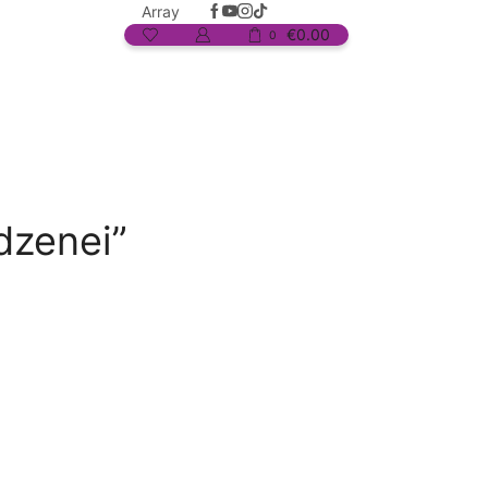
Array
€
0.00
0
dzenei”