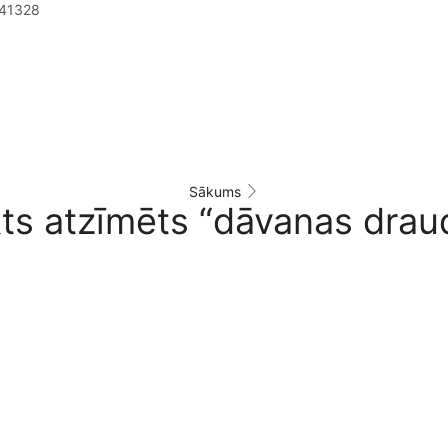
41328
Sākums
ts atzīmēts “dāvanas drau