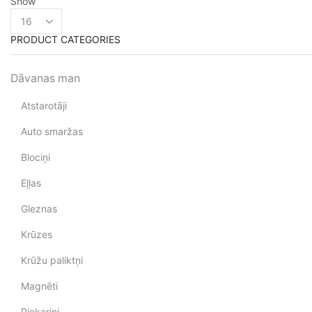
Show
PRODUCT CATEGORIES
Dāvanas man
Atstarotāji
Auto smaržas
Blociņi
Eļļas
Gleznas
Krūzes
Krūžu paliktņi
Magnēti
Piekariņi