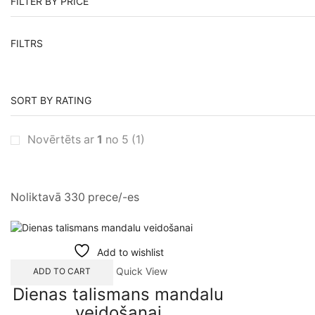
FILTER BY PRICE
FILTRS
SORT BY RATING
Novērtēts ar
1
no 5
(1)
Noliktavā 330 prece/-es
Add to wishlist
This
Quick View
ADD TO CART
product
Dienas talismans mandalu
has
veidošanai
multiple