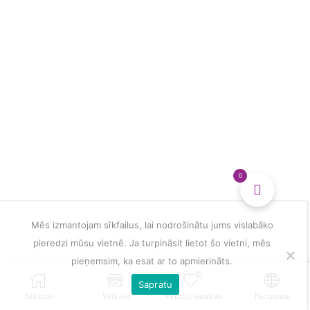
multiple
veidošanai
variants.
daudzums
The
options
may
be
chosen
on
the
product
page
0
Mēs izmantojam sīkfailus, lai nodrošinātu jums vislabāko
pieredzi mūsu vietnē. Ja turpināsit lietot šo vietni, mēs
pieņemsim, ka esat ar to apmierināts.
0
Sapratu
Sākums
Veikals
Vēlmju saraksts
Par mums