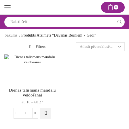
0
Search
input
Sākums
Produkts Atzīmēts “dāvanas Bērniem 7 Gadi”
Filters
Dienas talismans mandalu
veidošanai
Price
€
0.18
–
€
0.27
range:
€0.18
This
Dienas
through
product
talismans
€0.27
has
mandalu