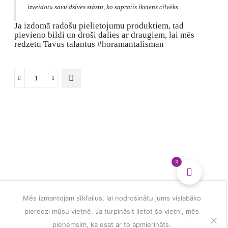
izveidotu savu dzīves stāstu, ko sapratīs ikviens cilvēks.
Ja izdomā radošu pielietojumu produktiem, tad
pievieno bildi un droši dalies ar draugiem, lai mēs
redzētu Tavus talantus #horamantalisman
Pierakstu
blociņš
kā
dienasgrāmata
daudzums
0
Mēs izmantojam sīkfailus, lai nodrošinātu jums vislabāko
pieredzi mūsu vietnē. Ja turpināsit lietot šo vietni, mēs
pieņemsim, ka esat ar to apmierināts.