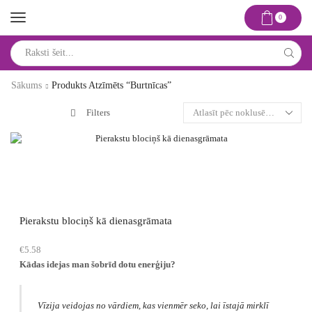
0
Search
input
Sākums
Produkts Atzīmēts “burtnīcas”
Filters
Pierakstu blociņš kā dienasgrāmata
€
5.58
Kādas idejas man šobrīd dotu enerģiju?
Vīzija veidojas no vārdiem, kas vienmēr seko, lai īstajā mirklī