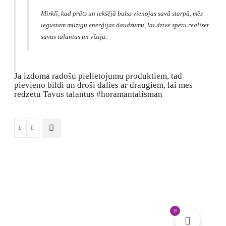
Mirklī, kad prāts un iekšējā balss vienojas savā starpā, mēs
iegūstam milzīgu enerģijas daudzumu, lai dzīvē spētu realizēt
savus talantus un vīziju.
Ja izdomā radošu pielietojumu produktiem, tad
pievieno bildi un droši dalies ar draugiem, lai mēs
redzētu Tavus talantus #horamantalisman
Interjera,
uzņēmuma
mākslas
glezna
daudzums
0