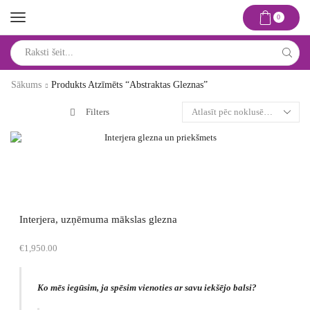
0
Search
input
Sākums
Produkts Atzīmēts “abstraktas Gleznas”
Filters
Interjera, uzņēmuma mākslas glezna
€
1,950.00
Ko mēs iegūsim, ja spēsim vienoties ar savu iekšējo balsi?