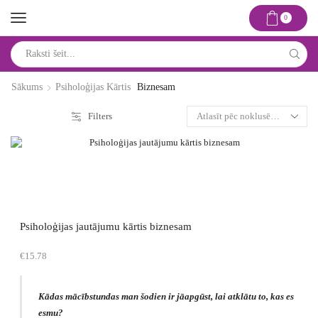
0
Search
input
Sākums
Psiholoģijas Kārtis
Biznesam
Filters
Psiholoģijas jautājumu kārtis biznesam
€
15.78
Kādas mācībstundas man šodien ir jāapgūst, lai atklātu to, kas es
esmu?