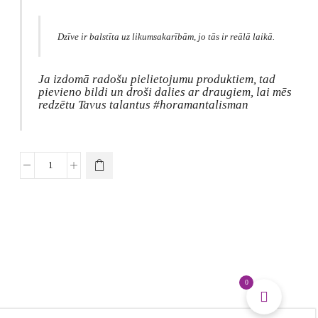
Dzīve ir balstīta uz likumsakarībām, jo tās ir reālā laikā.
Ja izdomā radošu pielietojumu produktiem, tad
pievieno bildi un droši dalies ar draugiem, lai mēs
redzētu Tavus talantus #horamantalisman
Psiholoģijas
jautājumu
kārtis
biznesam
daudzums
0