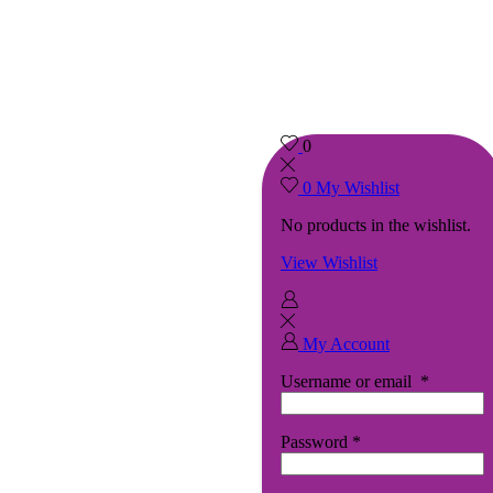
0
0
My Wishlist
No products in the wishlist.
View Wishlist
My Account
Username or email
*
Password
*