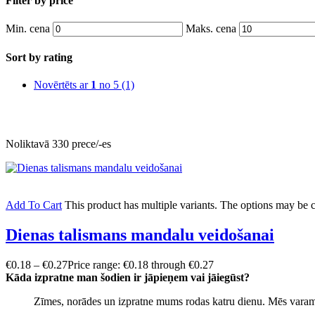
Filter by price
Min. cena
Maks. cena
Sort by rating
Novērtēts ar
1
no 5
(1)
Noliktavā 330 prece/-es
Add To Cart
This product has multiple variants. The options may be
Dienas talismans mandalu veidošanai
€
0.18
–
€
0.27
Price range: €0.18 through €0.27
Kāda izpratne man šodien ir jāpieņem vai jāiegūst?
Zīmes, norādes un izpratne mums rodas katru dienu. Mēs varam 