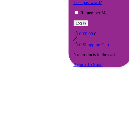
Lost password?
Remember Me
Log in
0
€
0.00
0
0
Shopping Cart
No products in the cart.
Return To Shop