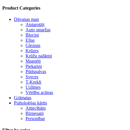
Product Categories
Dāvanas man
Atstarotāji
Auto smaržas
Blociņi
Eļļas
Gleznas
Krūzes
Krūžu paliktņi
Magnēti
Piekariņi
Pildspalvas
Sveces
T-Krekli
Uzlīmes
Vērtību actiņas
Grāmatas
Psiholoģijas kārtis
Attiecībām
Biznesam
Personībai