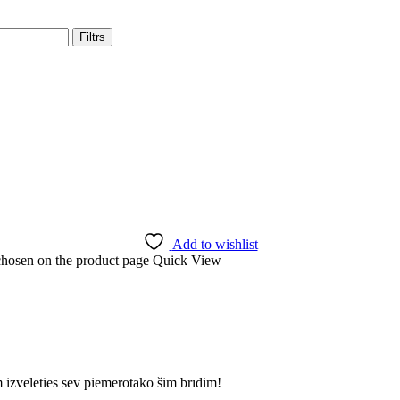
Filtrs
Add to wishlist
 chosen on the product page
Quick View
izvēlēties sev piemērotāko šim brīdim!