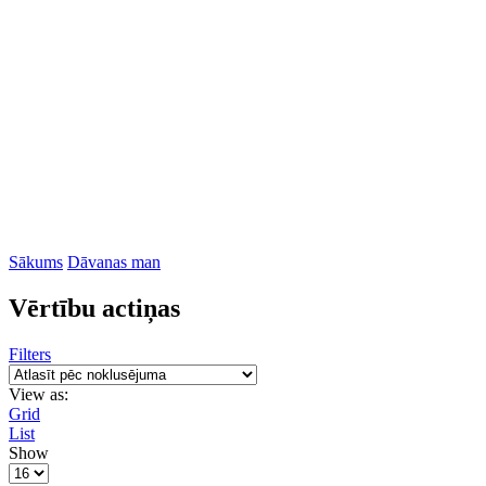
Sākums
Dāvanas man
Vērtību actiņas
Filters
View as:
Grid
List
Show